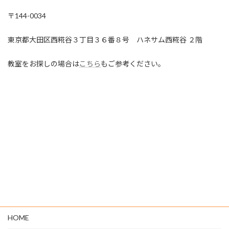
〒144-0034
東京都大田区西糀谷３丁目３６番８号 ハネサム西糀谷 ２階
教室をお探しの場合は
こちら
もご参考ください。
HOME