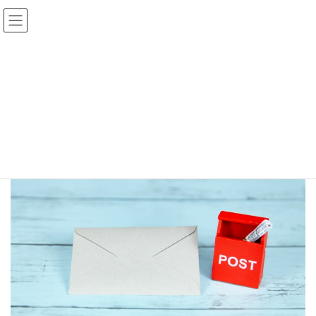
コ
ナ
ン
ビ
テ
ゲ
ン
ー
ツ
シ
へ
ョ
お問合せ
ス
ン
キ
に
ッ
移
プ
動
HOME
お問合せ