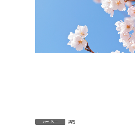
日
時
:
講習
カテゴリー