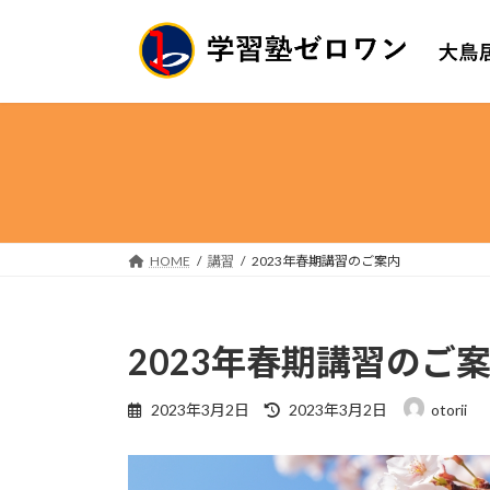
コ
ナ
ン
ビ
テ
ゲ
ン
ー
ツ
シ
へ
ョ
ス
ン
キ
に
ッ
移
プ
動
HOME
講習
2023年春期講習のご案内
2023年春期講習のご
最
2023年3月2日
2023年3月2日
otorii
終
更
新